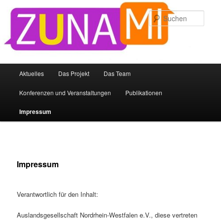
Zum
primären
Such
Inhalt
springen
Hauptmenü
Aktuelles
Das Projekt
Das Team
Konferenzen und Veranstaltungen
Publikationen
Impressum
Impressum
Verantwortlich für den Inhalt:
Auslandsgesellschaft Nordrhein-Westfalen e.V., diese vertreten